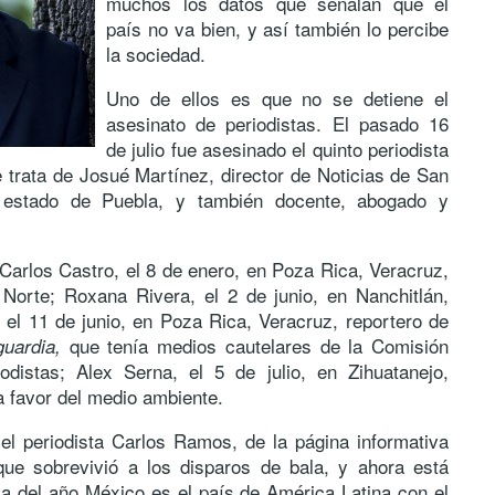
muchos los datos que señalan que el
país no va bien, y así también lo percibe
la sociedad.
Uno de ellos es que no se detiene el
asesinato de periodistas. El pasado 16
de julio fue asesinado el quinto periodista
e trata de Josué Martínez, director de Noticias de San
 estado de Puebla, y también docente, abogado y
Carlos Castro, el 8 de enero, en Poza Rica, Veracruz,
 Norte; Roxana Rivera, el 2 de junio, en Nanchitlán,
 el 11 de junio, en Poza Rica, Veracruz, reportero de
que tenía medios cautelares de la Comisión
uardia,
odistas; Alex Serna, el 5 de julio, en Zihuatanejo,
a favor del medio ambiente.
 el periodista Carlos Ramos, de la página informativa
que sobrevivió a los disparos de bala, y ahora está
 va del año México es el país de América Latina con el