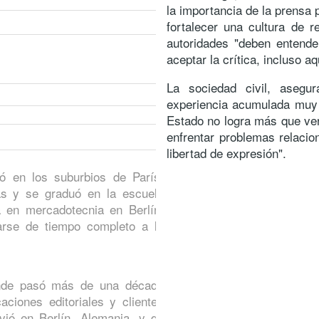
la importancia de la prensa
fortalecer una cultura de r
autoridades "deben entende
aceptar la crítica, incluso a
La sociedad civil, asegu
experiencia acumulada muy 
Estado no logra más que ve
enfrentar problemas relaci
libertad de expresión".
ó en los suburbios de París.
as y se graduó en la escuela
a en mercadotecnia en Berlín,
arse de tiempo completo a la
onde pasó más de una década
ciones editoriales y clientes
vió en Berlín, Alemania, y de