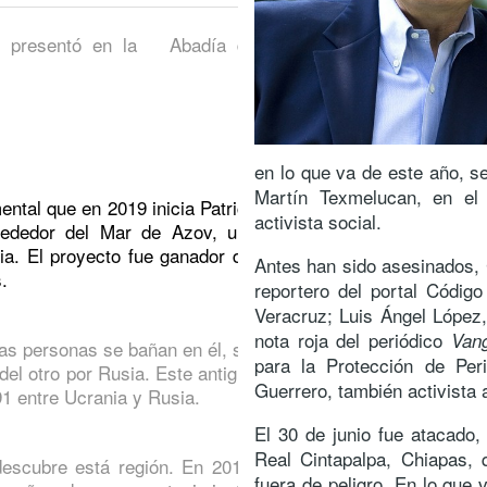
e presentó en la Abadía de
en lo que va de este año, s
Martín Texmelucan, en el
ental que en 2019 inicia Patrick
activista social.
lrededor del Mar de Azov, una
ia. El proyecto fue ganador del
Antes han sido asesinados, 
.
reportero del portal Código
Veracruz; Luis Ángel López,
nota roja del periódico
Vang
as personas se bañan en él, sin
para la Protección de Peri
del otro por Rusia. Este antiguo
Guerrero, también activista 
991 entre Ucrania y Rusia.
El 30 de junio fue atacado,
Real Cintapalpa, Chiapas, 
escubre está región. En 2014,
fuera de peligro. En lo que