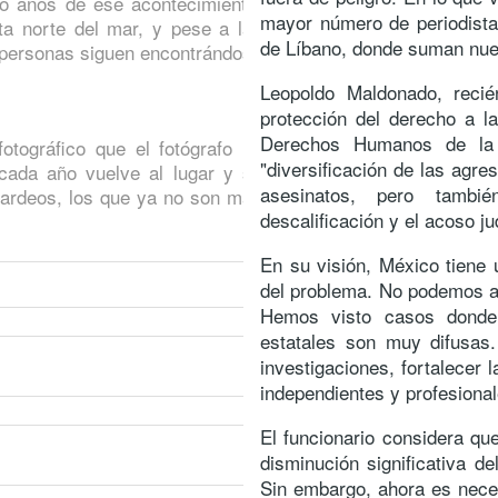
o años de ese acontecimiento.
mayor número de periodista
ta norte del mar, y pese a las
de Líbano, donde suman nue
as personas siguen encontrándose
Leopoldo Maldonado, recié
protección del derecho a l
Derechos Humanos de la
otográfico que el fotógrafo ha
"diversificación de las agre
ada año vuelve al lugar y se
asesinatos, pero tambi
bardeos, los que ya no son más
descalificación y el acoso ju
En su visión, México tiene 
del problema. No podemos a
Hemos visto casos donde 
estatales son muy difusas
investigaciones, fortalecer 
independientes y profesional
El funcionario considera qu
disminución significativa d
Sin embargo, ahora es nece