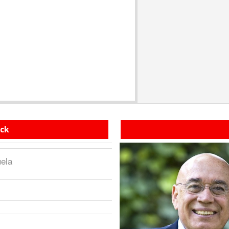
ack
ela