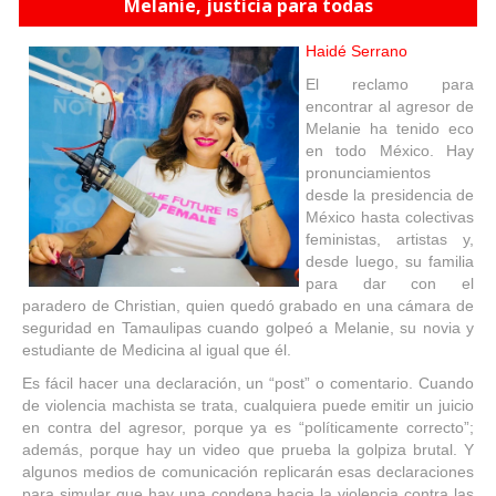
Melanie, justicia para todas
Haidé Serrano
El reclamo para
encontrar al agresor de
Melanie ha tenido eco
en todo México. Hay
pronunciamientos
desde la presidencia de
México hasta colectivas
feministas, artistas y,
desde luego, su familia
para dar con el
paradero de Christian, quien quedó grabado en una cámara de
seguridad en Tamaulipas cuando golpeó a Melanie, su novia y
estudiante de Medicina al igual que él.
Es fácil hacer una declaración, un “post” o comentario. Cuando
de violencia machista se trata, cualquiera puede emitir un juicio
en contra del agresor, porque ya es “políticamente correcto”;
además, porque hay un video que prueba la golpiza brutal. Y
algunos medios de comunicación replicarán esas declaraciones
para simular que hay una condena hacia la violencia contra las