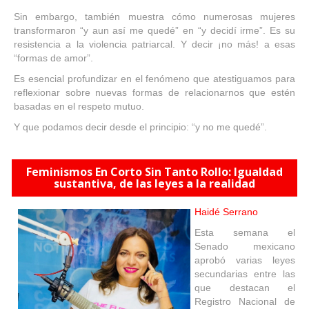
Sin embargo, también muestra cómo numerosas mujeres
transformaron “y aun así me quedé” en “y decidí irme”. Es su
resistencia a la violencia patriarcal. Y decir ¡no más! a esas
“formas de amor”.
Es esencial profundizar en el fenómeno que atestiguamos para
reflexionar sobre nuevas formas de relacionarnos que estén
basadas en el respeto mutuo.
Y que podamos decir desde el principio: “y no me quedé”.
Feminismos En Corto Sin Tanto Rollo: Igualdad
sustantiva, de las leyes a la realidad
Haidé Serrano
Esta semana el
Senado mexicano
aprobó varias leyes
secundarias entre las
que destacan el
Registro Nacional de