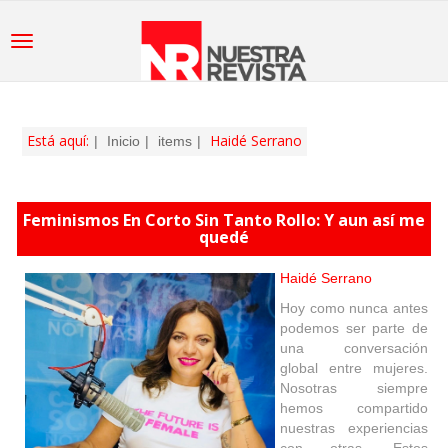
Está aquí:
Haidé Serrano
Inicio
items
Feminismos En Corto Sin Tanto Rollo: Y aun así me
quedé
Haidé Serrano
Hoy como nunca antes
podemos ser parte de
una conversación
global entre mujeres.
Nosotras siempre
hemos compartido
nuestras experiencias