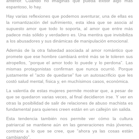
anterior. Cuando no imaginas que pueda existir algo más
espantoso, lo hay.
Hay varias reflexiones que podemos aventurar, una de ellas es
la romantización del sufrimiento, esta idea que se asocia al
supuesto amor que todo lo soporta, al amor que entre más
padece más sólido y verdadero es. Una mentira que invisibiliza
a los abusadores y sus dinámicas de manipulación emocional.
Además de la otra falsedad asociada al amor romántico que
promete que ese hombre cambiará entré más se le toleren sus
atropellos, “porque el amor todo lo puede y lo perdona”. Las
mismas protagonistas confirman que nunca ocurrió. Porque
justamente el “acto de quedarse” fue un autosacrificio que les
costó salud mental, física y, en muchísimos casos, económica.
La valentía de estas mujeres permite mostrar que, a pesar de
que se quedaron varias veces, al final decidieron irse. Y ver en
otras la posibilidad de salir de relaciones de abuso machista es
fundamental para quienes creen están en un callejón sin salida.
Esta tendencia también nos permite ver cómo la cultura
patriarcal se mantiene aún en las generaciones más jóvenes,
contrario a lo que se cree, que “ahora ya las cosas están
cambiando”.