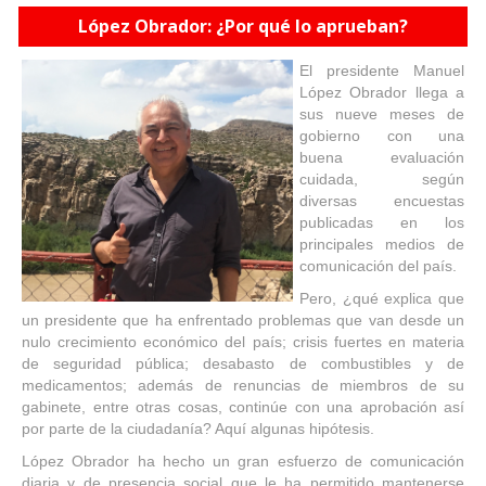
López Obrador: ¿Por qué lo aprueban?
El presidente Manuel
López Obrador llega a
sus nueve meses de
gobierno con una
buena evaluación
cuidada, según
diversas encuestas
publicadas en los
principales medios de
comunicación del país.
Pero, ¿qué explica que
un presidente que ha enfrentado problemas que van desde un
nulo crecimiento económico del país; crisis fuertes en materia
de seguridad pública; desabasto de combustibles y de
medicamentos; además de renuncias de miembros de su
gabinete, entre otras cosas, continúe con una aprobación así
por parte de la ciudadanía? Aquí algunas hipótesis.
López Obrador ha hecho un gran esfuerzo de comunicación
diaria y de presencia social que le ha permitido mantenerse