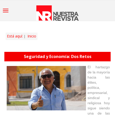
Está aquí:
Inicio
Seguridad y Economía: Dos Retos
El hartazgo
de la mayoría
hacia las
élites,
política,
empresarial,
sindical y
religiosa hoy
sigue siendo
una de las