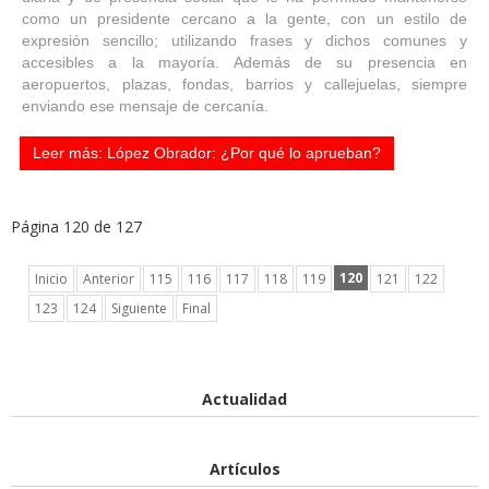
como un presidente cercano a la gente, con un estilo de
expresión sencillo; utilizando frases y dichos comunes y
accesibles a la mayoría. Además de su presencia en
aeropuertos, plazas, fondas, barrios y callejuelas, siempre
enviando ese mensaje de cercanía.
Leer más: López Obrador: ¿Por qué lo aprueban?
Página 120 de 127
120
Inicio
Anterior
115
116
117
118
119
121
122
123
124
Siguiente
Final
Actualidad
Artículos