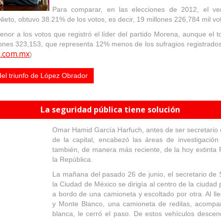
Para comparar, en las elecciones de 2012, el ve
Nieto, obtuvo 38.21% de los votos, es decir, 19 millones 226,784 mil vo
or a los votos que registró el líder del partido Morena, aunque el t
ones 323,153, que representa 12% menos de los sufragios registrados
s.com.mx
)
el triunfo de López Obrador
La seguridad pública tiene solución
Omar Hamid García Harfuch, antes de ser secretario
de la capital, encabezó las áreas de investigación
también, de manera más reciente, de la hoy extinta
la República.
La mañana del pasado 26 de junio, el secretario de
la Ciudad de México se dirigía al centro de la ciuda
a bordo de una camioneta y escoltado por otra. Al ll
y Monte Blanco, una camioneta de redilas, acomp
blanca, le cerró el paso. De estos vehículos desce