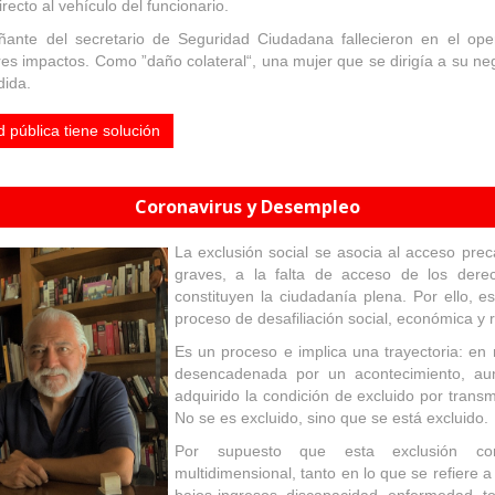
recto al vehículo del funcionario.
ante del secretario de Seguridad Ciudadana fallecieron en el opera
tres impactos. Como ”daño colateral“, una mujer que se dirigía a su n
rdida.
 pública tiene solución
Coronavirus y Desempleo
La exclusión social se asocia al acceso prec
graves, a la falta de acceso de los dere
constituyen la ciudadanía plena. Por ello, e
proceso de desafiliación social, económica y r
Es un proceso e implica una trayectoria: e
desencadenada por un acontecimiento, au
adquirido la condición de excluido por transm
No se es excluido, sino que se está excluido.
Por supuesto que esta exclusión con
multidimensional, tanto en lo que se refiere