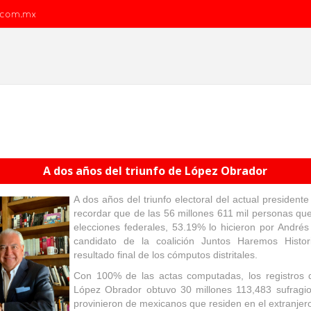
.com.mx
A dos años del triunfo de López Obrador
A dos años del triunfo electoral del actual president
recordar que de las 56 millones 611 mil personas qu
elecciones federales, 53.19% lo hicieron por André
candidato de la coalición Juntos Haremos Histo
resultado final de los cómputos distritales.
Con 100% de las actas computadas, los registros 
López Obrador obtuvo 30 millones 113,483 sufragio
provinieron de mexicanos que residen en el extranjer