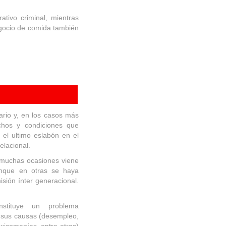
tivo criminal, mientras
egocio de comida también
ario y, en los casos más
chos y condiciones que
s el ultimo eslabón en el
elacional.
n muchas ocasiones viene
nque en otras se haya
isión ínter generacional.
stituye un problema
 a sus causas (desempleo,