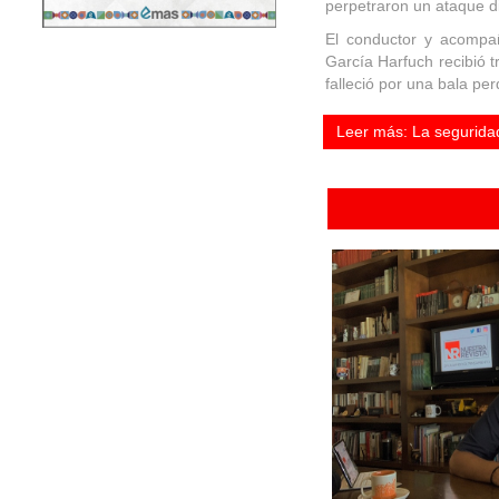
perpetraron un ataque di
El conductor y acompañ
García Harfuch recibió 
falleció por una bala pe
Leer más: La seguridad