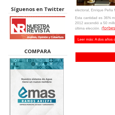
Síguenos en Twitter
electoral, Enrique Peña 
Esta cantidad es 36% men
2012 ascendió a 50 mill
forbe
última elección. (
Leer más: A dos años d
COMPARA