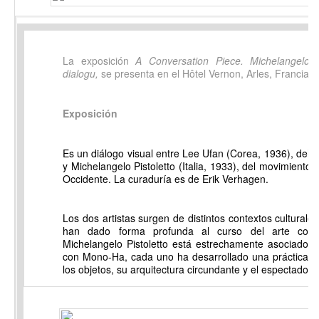
La exposición
A Conversation Piece. Michelangelo 
dialogu,
se presenta en el Hôtel Vernon, Arles, Francia.
Exposición
Es un diálogo visual entre Lee Ufan (Corea, 1936), del
y Michelangelo Pistoletto (Italia, 1933), del movimiento 
Occidente. La curaduría es de Erik Verhagen.
Los dos artistas surgen de distintos contextos cultural
han dado forma profunda al curso del arte cont
Michelangelo Pistoletto está estrechamente asociado 
con Mono-Ha, cada uno ha desarrollado una práctica qu
los objetos, su arquitectura circundante y el espectador.