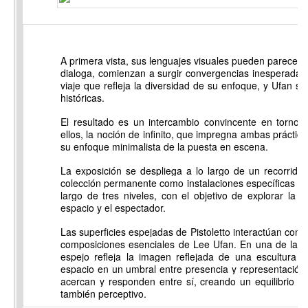
A primera vista, sus lenguajes visuales pueden parecer 
dialoga, comienzan a surgir convergencias inesperadas.
viaje que refleja la diversidad de su enfoque, y Ufan s
históricas.
El resultado es un intercambio convincente en torno 
ellos, la noción de infinito, que impregna ambas práctica
su enfoque minimalista de la puesta en escena.
La exposición se despliega a lo largo de un recorrido,
colección permanente como instalaciones específicas par
largo de tres niveles, con el objetivo de explorar la r
espacio y el espectador.
Las superficies espejadas de Pistoletto interactúan con l
composiciones esenciales de Lee Ufan. En una de las s
espejo refleja la imagen reflejada de una escultura
"
espacio en un umbral entre presencia y representación
acercan y responden entre sí, creando un equilibrio qu
también perceptivo.