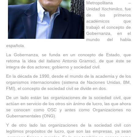
Metropolitana –
Unidad Xochimilco, fue
de los primeros
académicos que
trabajó el concepto de
Gobernanza, en el
mundo del habla
española.
La Gobernanza, se funda en un concepto de Estado, que
retoma la idea del italiano Antonio Gramsci, de que éste se
integra de dos actores; gobierno y sociedad civil.
En la década de 1990, desde el mundo de la academia y de los
organismos internacionales (sistema de Naciones Unidas, BM,
FMI), el concepto de sociedad civil se divide en dos.
De un lado están las organizaciones de la sociedad civil, que
actúan en servicio de los otros sin ánimo de lucro, las que ahora
se conocen como OSC y antes como Organizaciones no
Gubernamentales (ONG).
Y de otro lado las organizaciones de la sociedad civil con
legítimos propósitos de lucro, que son las empresas, ya sean