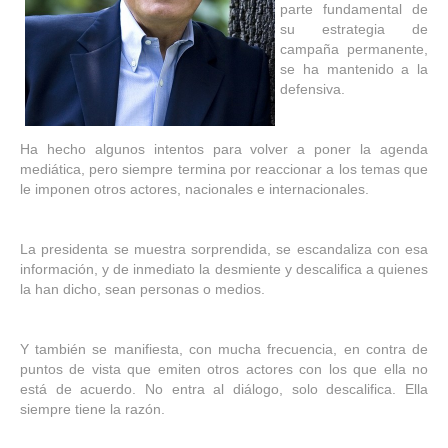
parte fundamental de
su estrategia de
campaña permanente,
se ha mantenido a la
defensiva.
Ha hecho algunos intentos para volver a poner la agenda
mediática, pero siempre termina por reaccionar a los temas que
le imponen otros actores, nacionales e internacionales.
La presidenta se muestra sorprendida, se escandaliza con esa
información, y de inmediato la desmiente y descalifica a quienes
la han dicho, sean personas o medios.
Y también se manifiesta, con mucha frecuencia, en contra de
puntos de vista que emiten otros actores con los que ella no
está de acuerdo. No entra al diálogo, solo descalifica. Ella
siempre tiene la razón.