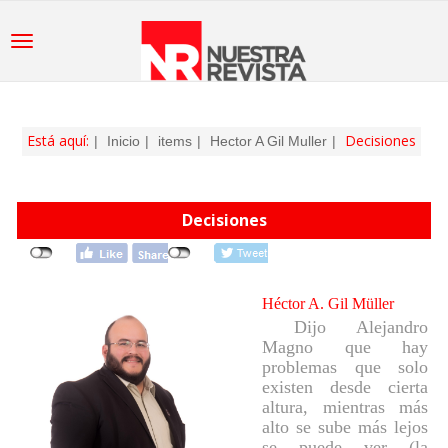
Está aquí:
Decisiones
Inicio
items
Hector A Gil Muller
Decisiones
Héctor A. Gil Müller
D
ijo Alejandro
Magno que hay
problemas que solo
existen desde cierta
altura, mientras más
alto se sube más lejos
se puede ver (la