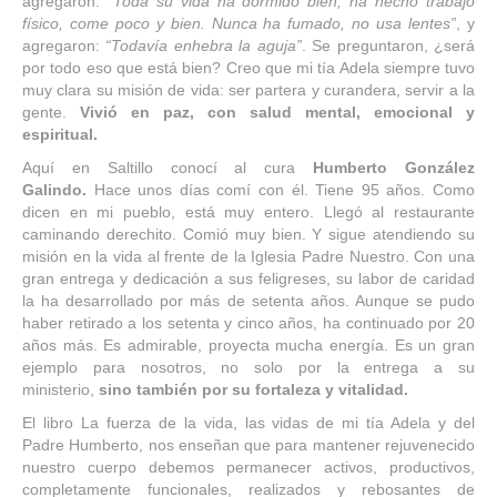
agregaron:
“Toda su vida ha dormido bien, ha hecho trabajo
físico, come poco y bien. Nunca ha fumado, no usa lentes”
, y
agregaron:
“Todavía enhebra la aguja”
. Se preguntaron, ¿será
por todo eso que está bien? Creo que mi tía Adela siempre tuvo
muy clara su misión de vida: ser partera y curandera, servir a la
gente.
Vivió en paz, con salud mental, emocional y
espiritual.
Aquí en Saltillo conocí al cura
Humberto González
Galindo.
Hace unos días comí con él. Tiene 95 años. Como
dicen en mi pueblo, está muy entero. Llegó al restaurante
caminando derechito. Comió muy bien. Y sigue atendiendo su
misión en la vida al frente de la Iglesia Padre Nuestro. Con una
gran entrega y dedicación a sus feligreses, su labor de caridad
la ha desarrollado por más de setenta años. Aunque se pudo
haber retirado a los setenta y cinco años, ha continuado por 20
años más. Es admirable, proyecta mucha energía. Es un gran
ejemplo para nosotros, no solo por la entrega a su
ministerio,
sino también por su fortaleza y vitalidad.
El libro La fuerza de la vida, las vidas de mi tía Adela y del
Padre Humberto, nos enseñan que para mantener rejuvenecido
nuestro cuerpo debemos permanecer activos, productivos,
completamente funcionales, realizados y rebosantes de