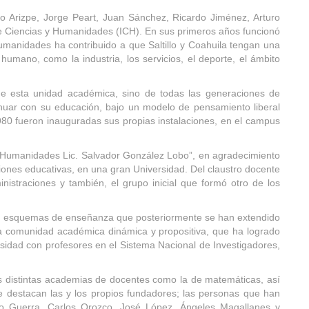
o Arizpe, Jorge Peart, Juan Sánchez, Ricardo Jiménez, Arturo
de Ciencias y Humanidades (ICH). En sus primeros años funcionó
 Humanidades ha contribuido a que Saltillo y Coahuila tengan una
umano, como la industria, los servicios, el deporte, el ámbito
 de esta unidad académica, sino de todas las generaciones de
inuar con su educación, bajo un modelo de pensamiento liberal
1980 fueron inauguradas sus propias instalaciones, en el campus
 y Humanidades Lic. Salvador González Lobo”, en agradecimiento
ciones educativas, en una gran Universidad. Del claustro docente
nistraciones y también, el grupo inicial que formó otro de los
ado esquemas de enseñanza que posteriormente se han extendido
una comunidad académica dinámica y propositiva, que ha logrado
ersidad con profesores en el Sistema Nacional de Investigadores,
las distintas academias de docentes como la de matemáticas, así
ue destacan las y los propios fundadores; las personas que han
ano Guerra, Carlos Orozco, José López, Ángeles Magallanes y