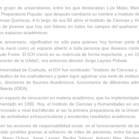
grupo de universitarios, entre los que destacaban Luis Mejía, Mari
 Preparatoria Popular; que después cambiaría su nombre a Instituto 
iencias Químicas. A lo largo de sus 50 años el Instituto de Ciencias y
s de jóvenes que hoy son líderes en todos los campos del quehacer h
 los espacios académicos.
e aniversario, significativo no sólo para quienes hoy forman parte
oria nació como un espacio abierto a toda persona que deseara cont
Paulo Freire. El ICH creció en su matrícula de forma importante, y en 
xrector de la UAdeC, era entonces director Jorge Laynez Potisek.
niversidad de Coahuila, el ICH fue nombrado: “Instituto de Ciencias
tudios de los coahuilenses y quien logró aglutinar una serie de institu
o, directores de Asuntos Académicos, funcionarios de diferentes admi
Abierta (IDEA).
ser un espacio de innovación en materia académica, que ha implement
plementado en 1990. Hoy, el Instituto de Ciencias y Humanidades es 
innovado a nivel bachillerato al ser la primera preparatoria de la Univ
 de actividades extracurriculares y excelentes resultados académicos.
 en las acciones de responsabilidad social, en el funcionamiento de 
n sido posibles gracias al esfuerzo de miles de personas, entre los q
art, Mario Ochoa, Jorge Laynez, Bertha Salazar, Antonio Mier, Mari