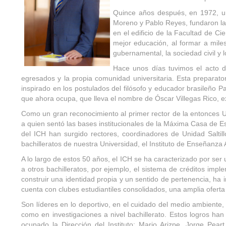
Quince años después, en 1972, un 
Moreno y Pablo Reyes, fundaron la
en el edificio de la Facultad de C
mejor educación, al formar a mile
gubernamental, la sociedad civil y
Hace unos días tuvimos el acto d
egresados y la propia comunidad universitaria. Esta preparat
inspirado en los postulados del filósofo y educador brasileño 
que ahora ocupa, que lleva el nombre de Óscar Villegas Rico, e
Como un gran reconocimiento al primer rector de la entonces U
a quien sentó las bases institucionales de la Máxima Casa de Es
del ICH han surgido rectores, coordinadores de Unidad Saltill
bachilleratos de nuestra Universidad, el Instituto de Enseñanza 
A lo largo de estos 50 años, el ICH se ha caracterizado por 
a otros bachilleratos, por ejemplo, el sistema de créditos im
construir una identidad propia y un sentido de pertenencia, ha 
cuenta con clubes estudiantiles consolidados, una amplia oferta
Son líderes en lo deportivo, en el cuidado del medio ambiente,
como en investigaciones a nivel bachillerato. Estos logros ha
ocupado la Dirección del Instituto: Mario Arizpe, Jorge Pe