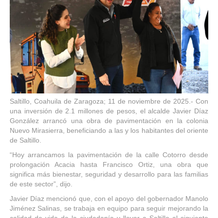
Saltillo, Coahuila de Zaragoza; 11 de noviembre de 2025.- Con
una inversión de 2.1 millones de pesos, el alcalde Javier Díaz
González arrancó una obra de pavimentación en la colonia
Nuevo Mirasierra, beneficiando a las y los habitantes del oriente
de Saltillo.
“Hoy arrancamos la pavimentación de la calle Cotorro desde
prolongación Acacia hasta Francisco Ortiz, una obra que
significa más bienestar, seguridad y desarrollo para las familias
de este sector”, dijo.
Javier Díaz mencionó que, con el apoyo del gobernador Manolo
Jiménez Salinas, se trabaja en equipo para seguir mejorando la