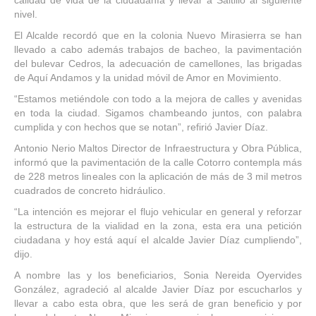
calidad de vida de la ciudadanía y llevar a Saltillo al siguiente
nivel.
El Alcalde recordó que en la colonia Nuevo Mirasierra se han
llevado a cabo además trabajos de bacheo, la pavimentación
del bulevar Cedros, la adecuación de camellones, las brigadas
de Aquí Andamos y la unidad móvil de Amor en Movimiento.
“Estamos metiéndole con todo a la mejora de calles y avenidas
en toda la ciudad. Sigamos chambeando juntos, con palabra
cumplida y con hechos que se notan”, refirió Javier Díaz.
Antonio Nerio Maltos Director de Infraestructura y Obra Pública,
informó que la pavimentación de la calle Cotorro contempla más
de 228 metros lineales con la aplicación de más de 3 mil metros
cuadrados de concreto hidráulico.
“La intención es mejorar el flujo vehicular en general y reforzar
la estructura de la vialidad en la zona, esta era una petición
ciudadana y hoy está aquí el alcalde Javier Díaz cumpliendo”,
dijo.
A nombre las y los beneficiarios, Sonia Nereida Oyervides
González, agradeció al alcalde Javier Díaz por escucharlos y
llevar a cabo esta obra, que les será de gran beneficio y por