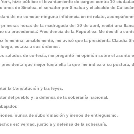
York, hizo público el levantamiento de cargos contra 10 ciudada
ciones de Sinaloa, el senador por Sinaloa y el alcalde de Culiacán
daré de no cometer ninguna infidencia en mi relato, acompáñenme
 primeras horas de la madrugada del 30 de abril, recibí una llamad
no su procedencia: Presidencia de la República. Me decidí a conte
z femenina, amablemente, me avisó que la presidenta Claudia S
luego, estaba a sus órdenes.
os saludos de cortesía, me preguntó mi opinión sobre el asunto e
 presidenta que mejor fuera ella la que me indicara su postura, 
ar la Constitución y las leyes.
tar del pueblo y la defensa de la soberanía nacional.
abajador.
aciones, nunca de subordinación y menos de entreguismo.
chos es: verdad, justicia y defensa de la soberanía.