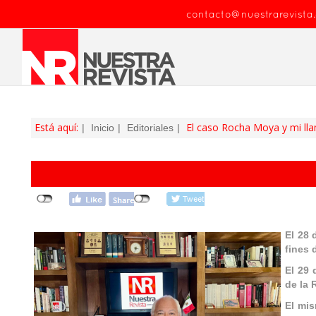
contacto@nuestrarevista
Está aquí:
El caso Rocha Moya y mi ll
Inicio
Editoriales
El 28 
fines 
El 29 
de la 
El mis