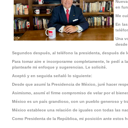
Nueva 
en fun
Me cui
En las
teléfo
Una vo
desde 
Segundos después, al teléfono la presidenta, después de l
Para tomar aire e incorporarme completamente, le pedí a la
plantearle mi enfoque y sugerencias. Le solicité.
Aceptó y en seguida señaló lo siguiente:
Desde que asumí la Presidencia de México, juré hacer respet
Asimismo, asumí el firme compromiso de velar por el bienes
México es un país grandioso, con un pueblo generoso y tr
México establece una relación de iguales con todas las n
Como Presidenta de la República, mi posición ante estos he