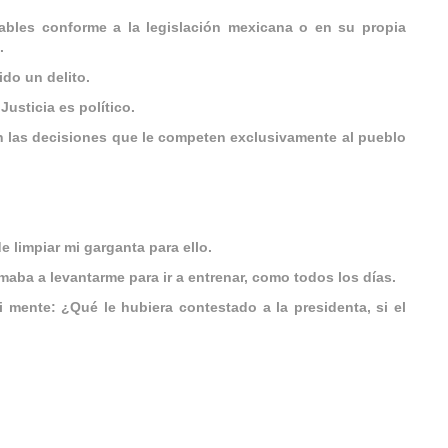
utables conforme a la legislación mexicana o en su propia
.
do un delito.
usticia es político.
en las decisiones que le competen exclusivamente al pueblo
e limpiar mi garganta para ello.
maba a levantarme para ir a entrenar, como todos los días.
mi mente: ¿Qué le hubiera contestado a la presidenta, si el