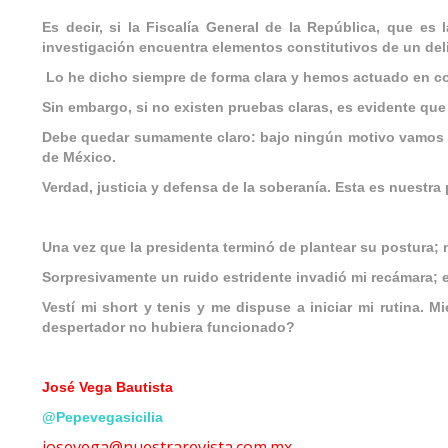
Es decir, si la Fiscalía General de la República, que es
investigación encuentra elementos constitutivos de un del
Lo he dicho siempre de forma clara y hemos actuado en co
Sin embargo, si no existen pruebas claras, es evidente que 
Debe quedar sumamente claro: bajo ningún motivo vamos a p
de México.
Verdad, justicia y defensa de la soberanía. Esta es nuestra
Una vez que la presidenta terminó de plantear su postura; m
Sorpresivamente un ruido estridente invadió mi recámara; e
Vestí mi short y tenis y me dispuse a iniciar mi rutina. M
despertador no hubiera funcionado?
José Vega Bautista
@Pepevegasicilia
josevega@nuestrarevista.com.mx