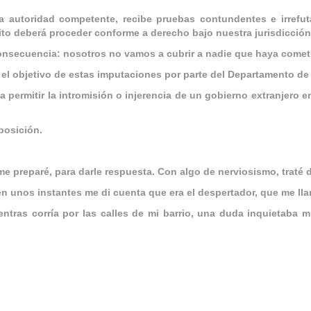
 la autoridad competente, recibe pruebas contundentes e irref
ito deberá proceder conforme a derecho bajo nuestra jurisdicción
nsecuencia: nosotros no vamos a cubrir a nadie que haya cometi
el objetivo de estas imputaciones por parte del Departamento de J
ermitir la intromisión o injerencia de un gobierno extranjero 
 posición.
e preparé, para darle respuesta. Con algo de nerviosismo, traté d
n unos instantes me di cuenta que era el despertador, que me lla
ientras corría por las calles de mi barrio, una duda inquietaba 