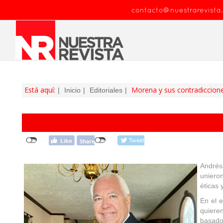
contacto@nuestrarevista
Está aquí:
Morena y sus contradiccion
Inicio
Editoriales
Andrés
unieron
éticas 
En el 
quiere
basado 