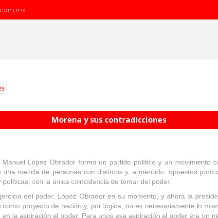
.com.mx
es
Morena y sus contradicciones
 Manuel López Obrador formó un partido político y un movimiento con
 una mezcla de personas con distintos y, a menudo, opuestos puntos de
y políticas, con la única coincidencia de tomar del poder.
ejercicio del poder, López Obrador en su momento, y ahora la presi
n como proyecto de nación y, por lógica, no es necesariamente lo mis
en la aspiración al poder. Para unos esa aspiración al poder era un ne