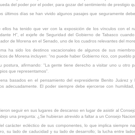
ueda del poder por el poder, para gozar del sentimiento de prestigio qu
s últimos días se han vivido algunos pasajes que seguramente deberán
 ellos ha tenido que ver con la exposición de los vínculos con el
ante H”, el exjefe de Seguridad del Gobierno de Tabasco cuando
nador de Morena en el Senado, uno de los cuadros relevantes del more
ema ha sido los destinos vacacionales de algunos de sus miembros
icos de Morena incluyen: “no puede haber Gobierno rico, con pueblo pob
u postura, afirmando: “La gente tiene derecho a visitar uno u otro p
cipios que representamos”.
rena basados en el pensamiento del expresidente Benito Juárez y
 adecuadamente. El poder siempre debe ejercerse con humildad, 
ieron seguir en sus lugares de descanso en lugar de asistir al Consej
es dejo una pregunta: ¿Se hubieran atrevido a faltar a un Consejo Na
del carácter ecléctico de sus componentes, lo que implica siempre n
ro, su lado de caducidad y su lado de desarrollo; la lucha entre lados