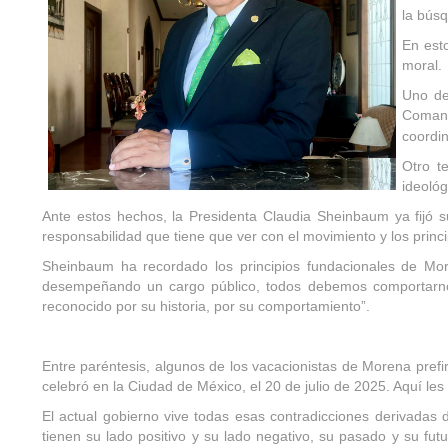
la búsq
En esto
moral.
Uno de
Comand
coordi
Otro t
ideológ
Ante estos hechos, la Presidenta Claudia Sheinbaum ya fijó s
responsabilidad que tiene que ver con el movimiento y los prin
Sheinbaum ha recordado los principios fundacionales de Mo
desempeñando un cargo público, todos debemos comportarnos
reconocido por su historia, por su comportamiento”.
Entre paréntesis, algunos de los vacacionistas de Morena prefir
celebró en la Ciudad de México, el 20 de julio de 2025. Aquí l
El actual gobierno vive todas esas contradicciones derivadas 
tienen su lado positivo y su lado negativo, su pasado y su futu